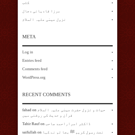
کتب
مرزا قادیانی دجال
نزول عیسٰی علیہ السلام
META
Log in
Entries feed
Comments feed
WordPress.org
RECENT COMMENTS
حیات و نزول حضرت عیسٰی علیہ السلام
on
fahad
قرآن و حدیث کی روشنی میں
ڈاکٹر اسراراحمد صاحب
on
Tahir Rauf
نعت رسول کریم ﷺ بجا تم نے کہا
on
saifullah