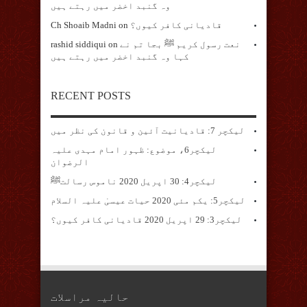
وہ گنبد اخضر میں رہتے ہیں
قادیانی کافر کیوں؟
on
Ch Shoaib Madni
نعت رسول کریم ﷺ بجا تم نے
on
rashid siddiqui
کہا وہ گنبد اخضر میں رہتے ہیں
RECENT POSTS
لیکچر 7: قادیانیت آئین و قانون کی نظر میں
لیکچر6، موضوع: ظہور امام مہدی علیہ
الرضوان
لیکچر4: 30 اپریل 2020 ناموس رسالتﷺ
لیکچر5: یکم مئی 2020 حیات عیسیٰ علیہ السلام
لیکچر3: 29 اپریل 2020 قادیانی کافر کیوں؟
حالیہ مراسلات