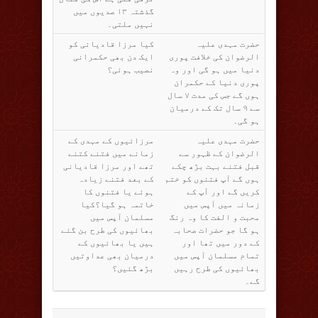
گذشتہ ۱۳ صدیوں میں
نہیں ملتی۔
حضرت مہدی علیہ
کیا مرزا قادیانی کو
الرضوان کی خلافت پوری
ایک دن بھی حکمرانی
دنیا میں ہو گی اور وہ
نصیب ہوئی؟
پوری دنیا کے حکمران
ہوں گے جس کی مدت ۷ سال
سے ۹ سال تک کے درمیان
ہو گی۔
حضرت مہدی علیہ
مرزائیوں کے مہدی کے
الرضوان کے ظہور سے
زمانے میں فتنے کتنے
قبل فتنے بہت بڑھ چکے
تھے اور مرزا قادیانی
ہوں گے آپ فتنوں کو ختم
کے بعد فتنے زیادہ
کریں گے اور آپ کے
ہوئے یا فتنوں کا
زمانہ میں آپس میں
خاتمہ ہو گیا؟کیا
محبت و الفت کا وہ رنگ
مسلمان آپس میں
ہو گا جو حضرات صحابہ
بھائیوں کی طرح بن گئے
کے دور میں تھا اور
ہیں یا بھائیوں کے
تمام مسلمان آپس میں
درمیان بھی عداوتیں
بھائیوں کی طرح رہیں
بڑھ گئیں؟
گے۔