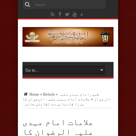
ظہورامام مہدی علیہ
»
Beliefs
»
Home
الرضوان
»
علامات امام مہدی علیہ الرضوان کا
مرزا قادیانی سے تقابلی جائزہ
علامات امام مہدی
علیہ الرضوان کا