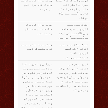
آپ کے والد کا نام حضرت
جب کہ مرزا قادیانی کے
رسول پاک صلی اللہ
باپ کا نام مرزا غلام
علیہ وسلم کے والد کے
مرتضیٰ تھا۔
نام پر (یعنی عبداﷲ)
ہو گاَ ۔
حضرت مہدی علیہ
جب کہ مرزا قادیانی
الرضوان حضرت فاطمہ
مغل خاندان سے تعلق
رضی اﷲ عنہا کی اولاد
رکھتا تھا۔
سے (یعنی سید) ہوں گے۔
حضرت امام مہدی علیہ
جب کہ مرزا قادیانی کی
الرضوان کی کنیت
کوئی کنیت نہ تھی۔
ابوعبداﷲ یا
ابوالقاسم ہو گی۔
ظہور مہدی علیہ
مرزائی بتائیں کہ کیا
الرضوان اس وقت ہوگا
مرزا کے دعوی مہدویت
جب دنیا ظلم و جور سے
کے وقت زمیں ظلم و جور
بھر چکی ہو گی اور حضرت
سے بھر چکی تھی تو کیا
مہدی علیہ الرضوان
تمھارے مہدی نے ظلم و
دنیا کو عدل و انصاف سے
جور ختم کر دیا اور
بھر دیں گے۔
پوری دنیا کو عدل و
انصاف سے بھر دیا ؟
بلکہ مرزا کے دور کے
بعد ظلم و جور کو جو
ترقی ملی ہے اس کی مثال