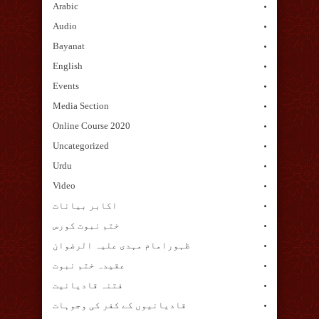
Arabic
Audio
Bayanat
English
Events
Media Section
Online Course 2020
Uncategorized
Urdu
Video
اکابر بیانات
ختم نبوت کورس
ظہورامام مہدی علیہ الرضوان
عقیدہ ختم نبوت
فتنہ قادیانیت
قادیانیوں کے کفر کی وجوہات