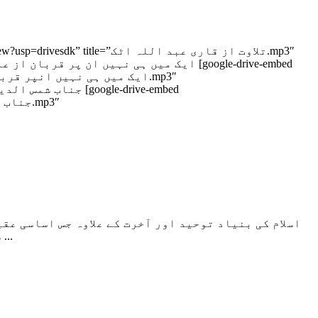
اسلام کی بنیاد توحید اور آخرت کے علاوہ جس اساسی عق
سلسلے کی تکمیل ہو گئی اور آپ کے بعد کوئی بھی شخص کسی بھی قسم کا نبی نہیں بن سکتا اور نہ آپ صلی اللہ علیہ ...