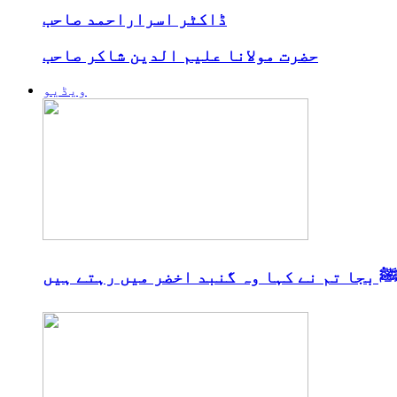
ڈاکٹر اسراراحمد صاحب
حضرت مولانا علیم الدین شاکر صاحب
ویڈیو
 بجا تم نے کہا وہ گنبد اخضر میں رہتے ہیں