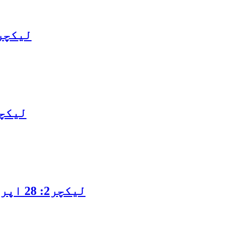
لیکچر5: یکم مئی 2020 حیات عیسیٰ علیہ ال
لیکچر3: 29 اپریل 2020 قادیانی 
لیکچر2: 28 اپریل 2020 عقیدہ ختم نبوت اہمیت و فضیلت