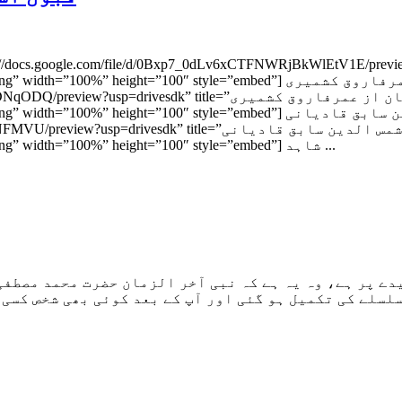
oclist/images/icon_10_audio_list.png” width=”100%” height=”100″ style=”embed
p7_0dLv6xCWnUxZWVaVDNqODQ/preview?usp=drivesdk” title
mages/icon_10_audio_list.png” width=”100%” height=”100″ style=”embed
6xCaDNNYzFJbGNFMVU/preview?usp=drivesdk” title
icon=”https://ssl.gstatic.com/docs/doclist/images/icon_10_audio_list.png” width=”100%” height=”100″ style=”embed”] شاہد ...
یدے پر ہے، وہ یہ ہے کہ نبی آخر الزمان حضرت محمد مصطف