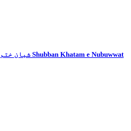
Shubban Khatam e Nubuwwat شبان ختم نبوت Shubban Khatam e Nubuwwat