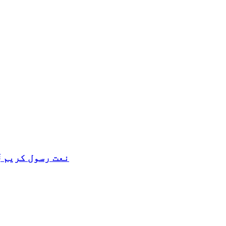
نعت رسول کریم ﷺ