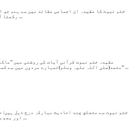
ختم نبوت کا عقیدہ ان اجماعی عقائد میں سے ہے، جو اس
رکھتا آیا ہے کہ آنحضرت صلی اﷲ علیہ وسلم بلا کسی تاویل اور تخصیص کے خاتم النبیین ہیں۔ قرآن مجید کی ایک سو آیات ...
”محمد(صلی اللہ علیہ وسلم)تمہارے مردوں میں سے کسی کے باپ نہیں ہیں لیکن اللہ کے رسول ہیں اور سب نبیوں کے ختم پر ہے اورا للہ تعالیٰ ہر چیز کو خوب جانتا ہے۔ ...
اور مجھ سے پہلے انبیأ کی مثال ایسی ہے کہ ایک شخص نے بہت ہی حسین و جمیل محل بنایا مگر اس کے کسی کونے میں ا یک اینٹ ...