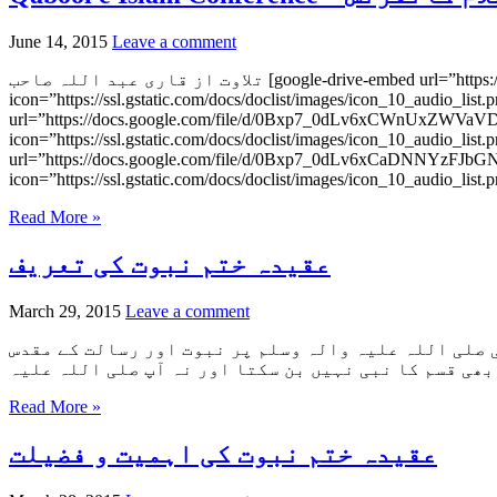
June 14, 2015
Leave a comment
تلاوت از قاری عبد اللہ صاحب [google-drive-embed url=”https://docs.google.com/file/d/0Bxp7_0dLv6xCTFNWRjBkWlEtV1E/preview?usp=drivesdk” title=”تلاوت از قاری عبد اللہ اٹک.mp3″
icon=”https://ssl.gstatic.com/docs/d”] ایک میں ہی نہیں ان پر قربان از عمرفاروق کشمیری [google-drive-embed
url=”https://docs.google.com/file/d/0Bx=”ایک میں ہی نہیں انپر قربان از عمرفاروق کشمیری.mp3″
icon=”https://ssl.gstatic.com/docs/doclist/i”] جناب شمس الدین سابق قادیانی [google-drive-embed
url=”https://docs.google.com/file/d/0Bxp7_0dLv=”جناب شمس الدین سابق قادیانی.mp3″
Read More »
عقیدہ ختم نبوت کی تعریف
March 29, 2015
Leave a comment
ی صلی اللہ علیہ والہ وسلم پر نبوت اور رسالت کے مقدس
Read More »
عقیدہ ختم نبوت کی اہمیت و فضیلت