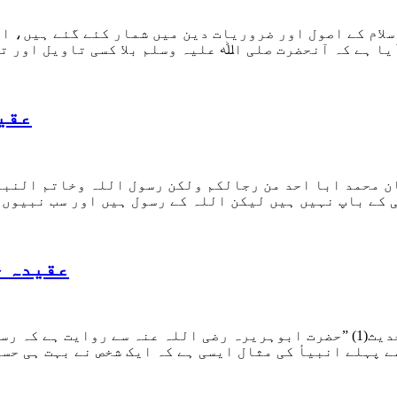
لام کے اصول اور ضروریات دین میں شمار کئے گئے ہیں، او
عقی
عقیدہ خ
ختم نبوت سے متعلق چند احادیث مبارکہ درج ذیل ہیں: حدیث(1) ”حضرت ابوہریرہ ر