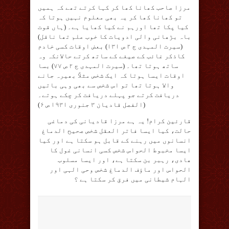
مرزا صاحب کھانا کھا کر کہا کرتے تھے کہ ہمیں
تو کھانا کھا کر یہ بھی معلوم نہیں ہوتا کہ
کیا پکا تھا اورہم نے کیا کھایا ہے۔ (ہاں قوت
باہ بڑھانی والی ادویات کا خوب علم تھا ناقل)
(سیرت المہدی ج ۲ ص ۱۳۱) بعض اوقات کسی خادم
کاذکر غائب کے صیغے کے ساتھ کرتے حالانکہ وہ
ساتھ ہوتا تھا۔ (سیرت المہدی ج ۲ ص ۷۷) بسا
اوقات ایسا ہوتا کہ ایک شخص مثلاً بھیرہ جانے
والا ہوتا تھا تو اس شخص سے بھی وہی باتیں
دریافت کرتے جو پہلے دریافت کر چکے ہوتے۔
(الفصل قادیان ۳ جنوری ۱۹۳۱ ص ۶)
قارئین کرام! یہ ہے مرزا قادیانی کی دماغی
حالت، کیا ایسا فاتر العقل شخص صحیح الدماغ
انسانوں میں رہنے کے قابل ہو سکتا ہے اور کیا
ایسا مخبوط الحواس شخص کسی انسانی غول کا
ھادی، رہبر بن سکتا ہے، اور ایسا مسلوب
الحواس اور ماؤف الدماغ شخص وحی الہی اور
الہام شیطانی میں فرق کر سکتا ہے ؟