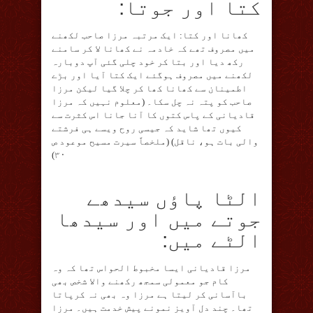
کتا اور جوتا:
کھانا اور کتا: ایک مرتبہ مرزا صاحب لکھنے
میں مصروف تھے کہ خادمہ نے کھانا لا کر سامنے
رکھ دیا اور بتا کر خود چلی گئی آپ دوبارہ
لکھنے میں مصروف ہوگئے ایک کتا آیا اور بڑے
اطمینان سے کھانا کھا کر چلا گیا لیکن مرزا
صاحب کو پتہ نہ چل سکا۔ (معلوم نہیں کہ مرزا
قادیانی کے پاس کتوں کا آنا جانا اس کثرت سے
کیوں تھا شاید کہ جیسی روح ویسے ہی فرشتے
والی بات ہو، ناقل) (ملخصاً سیرت مسیح موعود ص
۳۰)
الٹا پاؤں سیدھے
جوتے میں اور سیدھا
الٹے میں:
مرزا قادیانی ایسا مخبوط الحواس تھا کہ وہ
کام جو معمولی سمجھ رکھنے والا شخص بھی
باآسانی کر لیتا ہے مرزا وہ بھی نہ کرپاتا
تھا۔ چند دل آویز نمونے پیش خدمت ہیں۔ مرزا