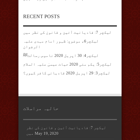
RECENT POSTS
لیکچر 7: قادیانیت آئین و قانون کی نظر میں
لیکچر6، موضوع: ظہور امام مہدی علیہ
الرضوان
لیکچر4: 30 اپریل 2020 ناموس رسالتﷺ
لیکچر5: یکم مئی 2020 حیات عیسیٰ علیہ السلام
لیکچر3: 29 اپریل 2020 قادیانی کافر کیوں؟
حالیہ مراسلات
لیکچر 7: قادیانیت آئین و قانون کی نظر
May 19, 2020
میں