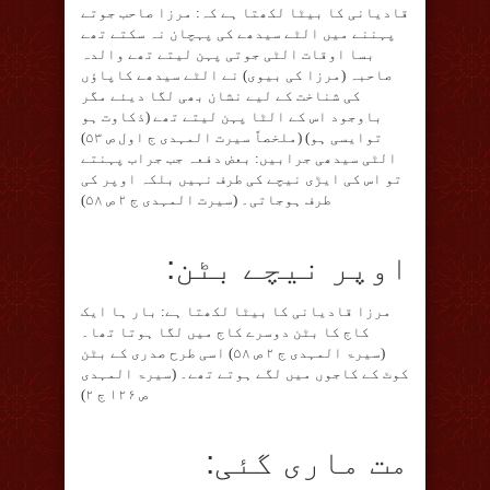
قادیانی کا بیٹا لکھتا ہے کہ: مرزا صاحب جوتے
پہننے میں الٹے سیدھے کی پہچان نہ سکتے تھے
بسا اوقات الٹی جوتی پہن لیتے تھے والدہ
صاحبہ (مرزا کی بیوی) نے الٹے سیدھے کاپاؤں
کی شناخت کے لیے نشان بھی لگا دیئے مگر
باوجود اس کے الٹا پہن لیتے تھے (ذکاوت ہو
توایسی ہو) (ملخصاً سیرت المہدی ج اول ص ۵۳)
الٹی سیدھی جرابیں: بعض دفعہ جب جراب پہنتے
تو اس کی ایڑی نیچے کی طرف نہیں بلکہ اوپر کی
طرف ہوجاتی۔ (سیرت المہدی ج ۲ ص ۵۸)
اوپر نیچے بٹن:
مرزا قادیانی کا بیٹا لکھتا ہے: بار ہا ایک
کاج کا بٹن دوسرے کاج میں لگا ہوتا تھا۔
(سیرۃ المہدی ج ۲ ص ۵۸) اسی طرح صدری کے بٹن
کوٹ کے کاجوں میں لگے ہوتے تھے۔ (سیرۃ المہدی
ص ۱۲۶ ج ۲)
مت ماری گئی: