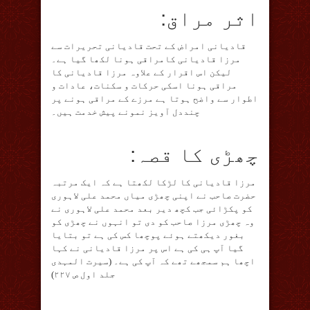
اثر مراق:
قادیانی امراض کے تحت قادیانی تحریرات سے
مرزا قادیانی کامراقی ہونا لکھا گیا ہے۔
لیکن اس اقرار کے علاوہ مرزا قادیانی کا
مراقی ہونا اسکی حرکات و سکنات، عادات و
اطوار سے واضح ہوتا ہے مرزے کے مراقی ہونے پر
چنددل آویز نمونے پیش خدمت ہیں۔
چھڑی کا قصہ:
مرزا قادیانی کا لڑکا لکھتا ہے کہ ایک مرتبہ
حضرت صاحب نے اپنی چھڑی میاں محمد علی لاہوری
کو پکڑائی جب کچھ دیر بعد محمد علی لاہوری نے
وہ چھڑی مرزا صاحب کو دی تو انہوں نے چھڑی کو
بغور دیکھتے ہوئے پوچھا کس کی ہے تو بتایا
گیا آپ ہی کی ہے اس پر مرزا قادیانی نے کہا
اچھا ہم سمجھے تھے کہ آپ کی ہے۔ (سیرت المہدی
جلد اول ص ۲۲۷)