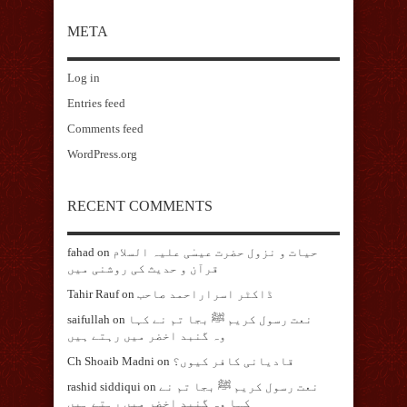
META
Log in
Entries feed
Comments feed
WordPress.org
RECENT COMMENTS
حیات و نزول حضرت عیسٰی علیہ السلام
on
fahad
قرآن و حدیث کی روشنی میں
ڈاکٹر اسراراحمد صاحب
on
Tahir Rauf
نعت رسول کریم ﷺ بجا تم نے کہا
on
saifullah
وہ گنبد اخضر میں رہتے ہیں
قادیانی کافر کیوں؟
on
Ch Shoaib Madni
نعت رسول کریم ﷺ بجا تم نے
on
rashid siddiqui
کہا وہ گنبد اخضر میں رہتے ہیں