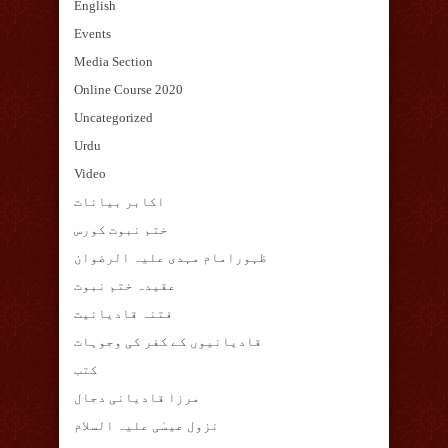
English
Events
Media Section
Online Course 2020
Uncategorized
Urdu
Video
اکابر بیانات
ختم نبوت کورس
ظہورامام مہدی علیہ الرضوان
عقیدہ ختم نبوت
فتنہ قادیانیت
قادیانیوں کے کفر کی وجوہات
کتب
مرزا قادیانی دجال
نزول عیسٰی علیہ السلام