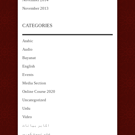
November 2013
CATEGORIES
Arabic
Audio
Bayanat
English
Events
Media Section
Online Course 2020
Uncategorized
Urdu
Video
اکابر بیانات
ختم نبوت کورس