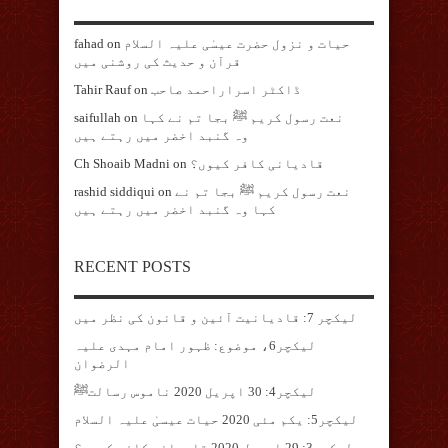
حیات و نزول حضرت عیسٰی علیہ السلام
on
fahad
قرآن و حدیث کی روشنی میں
ڈاکٹر اسراراحمد صاحب
on
Tahir Rauf
نعت رسول کریم ﷺ بجا تم نے کہا
on
saifullah
وہ گنبد اخضر میں رہتے ہیں
قادیانی کافر کیوں؟
on
Ch Shoaib Madni
نعت رسول کریم ﷺ بجا تم نے
on
rashid siddiqui
کہا وہ گنبد اخضر میں رہتے ہیں
RECENT POSTS
لیکچر 7: قادیانیت آئین و قانون کی نظر میں
لیکچر6، موضوع: ظہور امام مہدی علیہ
الرضوان
لیکچر4: 30 اپریل 2020 ناموس رسالتﷺ
لیکچر5: یکم مئی 2020 حیات عیسیٰ علیہ السلام
لیکچر3: 29 اپریل 2020 قادیانی کافر کیوں؟