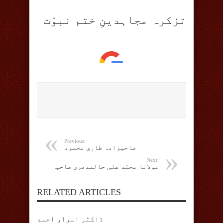
تزکرہ مجاہدینِ ختم نبوّت
Previous:
صاحبزادہ طارق محمود
Next:
مولانا محمّد علی جالندھری صاحب
RELATED ARTICLES
ڈاکٹر اسرار احمد