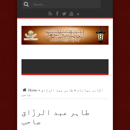
اکابر بیانات
»
طاہر عبد الرزّاق
»
Home
صاحب
طاہر عبد الرزّاق
صاحب