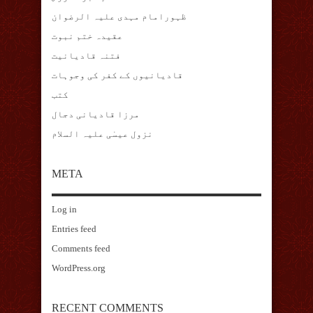
ظہورامام مہدی علیہ الرضوان
عقیدہ ختم نبوت
فتنہ قادیانیت
قادیانیوں کے کفر کی وجوہات
کتب
مرزا قادیانی دجال
نزول عیسٰی علیہ السلام
META
Log in
Entries feed
Comments feed
WordPress.org
RECENT COMMENTS