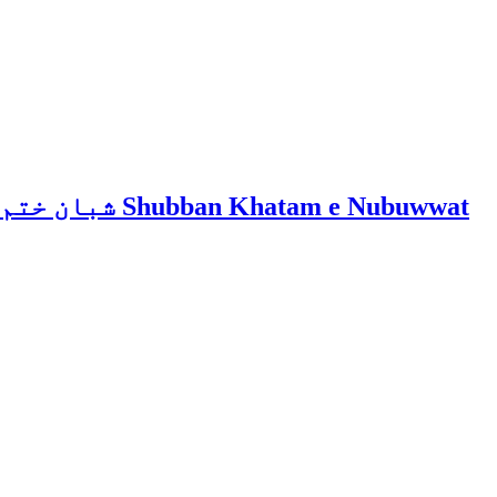
Shubban Khatam e Nubuwwat شبان ختم نبوت Shubban Khatam e Nubuwwat