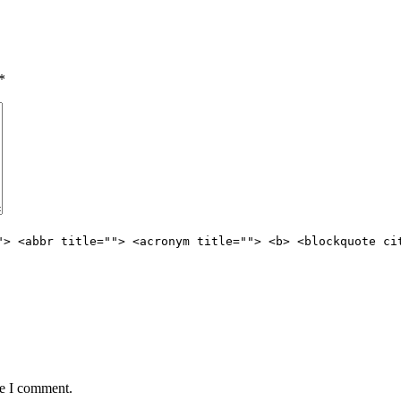
*
"> <abbr title=""> <acronym title=""> <b> <blockquote ci
me I comment.