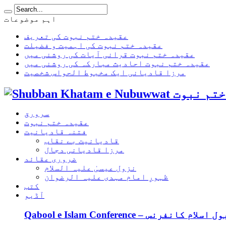
اہم موضوعات
عقیدہ ختم نبوت کی تعریف
عقیدہ ختم نبوت کی اہمیت و فضیلت
عقیدہ ختم نبوت قرانی آیات کی روشنی میں
عقیدہ ختم نبوت احادیث مبارکہ کی روشنی میں
مرزا قادیانی ایک مخبوط الحواس شخصیت
سرورق
عقیدہ ختم نبوت
فتنہ قادیانیت
قادیانیت بے نقاب
مرزا قادیانی دجال
ضروری عقائد
نزول عیسیٰ علیہ السلام
ظہورِ امام مہدی علیہ الرضوان
کتب
آڈیو
Qabool e Islam Confe – قبول اسلام کانفرنس