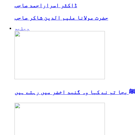
ڈاکٹر اسراراحمد صاحب
حضرت مولانا علیم الدین شاکر صاحب
ویڈیو
 بجا تم نے کہا وہ گنبد اخضر میں رہتے ہیں