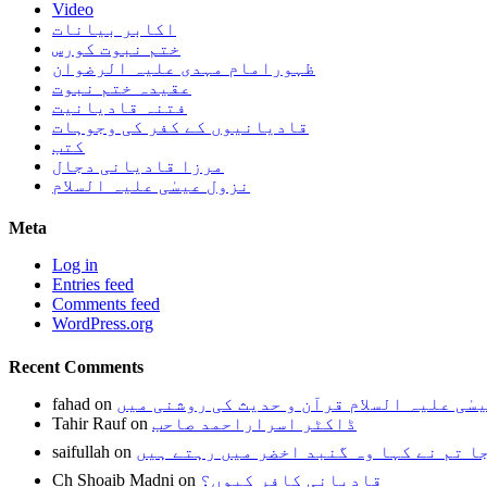
Video
اکابر بیانات
ختم نبوت کورس
ظہورامام مہدی علیہ الرضوان
عقیدہ ختم نبوت
فتنہ قادیانیت
قادیانیوں کے کفر کی وجوہات
کتب
مرزا قادیانی دجال
نزول عیسٰی علیہ السلام
Meta
Log in
Entries feed
Comments feed
WordPress.org
Recent Comments
سٰی علیہ السلام قرآن و حدیث کی روشنی میں
on
fahad
ڈاکٹر اسراراحمد صاحب
on
Tahir Rauf
ا تم نے کہا وہ گنبد اخضر میں رہتے ہیں
on
saifullah
قادیانی کافر کیوں؟
on
Ch Shoaib Madni