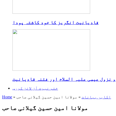
قادیانیت انگریز کا خود کاشتہ پودا
و نزول عیسی علیہ السلام اور فتنہ قادیانیت
ختم نبوت آن لائن کورس
اکابر بیانات
»
مولانا امین حسین گیلانی صاحب
»
Home
مولانا امین حسین گیلانی صاحب