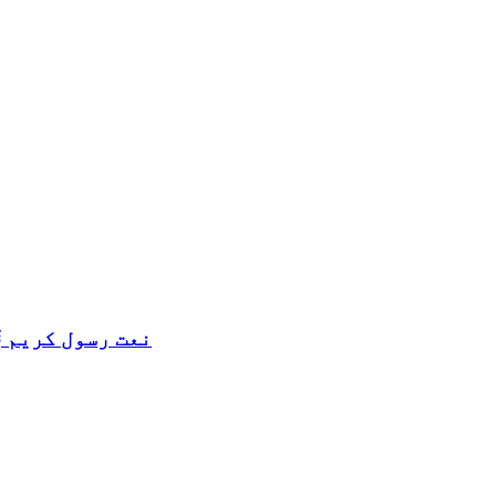
نعت رسول کریم ﷺ