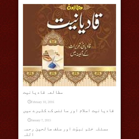
مطالعہ قادیانیت
February 10, 2016
قادیانیت اسلام اور سائنس کے کٹہرے میں
January 7, 2015
مسئلہ ختم نبوّت اور سلف صالحین رحمہ
اللہ