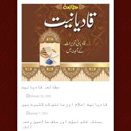
مطالعہ قادیانیت
February 10, 2016
قادیانیت اسلام اور سائنس کے کٹہرے میں
January 7, 2015
مسئلہ ختم نبوّت اور سلف صالحین رحمہ
اللہ