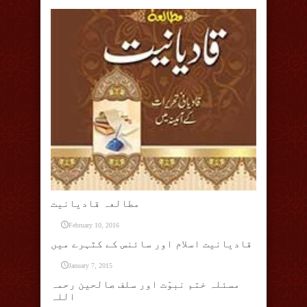
مطالعہ قادیانیت
February 10, 2016
قادیانیت اسلام اور سائنس کے کٹہرے میں
January 7, 2015
مسئلہ ختم نبوّت اور سلف صالحین رحمہ
اللہ