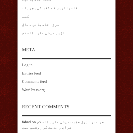
قادیانیوں کے کفر کی وجوہات
کتب
مرزا قادیانی دجال
نزول عیسٰی علیہ السلام
META
Log in
Entries feed
Comments feed
WordPress.org
RECENT COMMENTS
حیات و نزول حضرت عیسٰی علیہ السلام
on
fahad
قرآن و حدیث کی روشنی میں