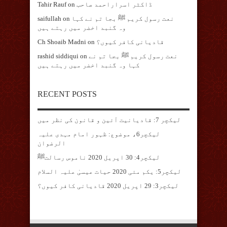
ڈاکٹر اسراراحمد صاحب
on
Tahir Rauf
نعت رسول کریم ﷺ بجا تم نے کہا
on
saifullah
وہ گنبد اخضر میں رہتے ہیں
قادیانی کافر کیوں؟
on
Ch Shoaib Madni
نعت رسول کریم ﷺ بجا تم نے
on
rashid siddiqui
کہا وہ گنبد اخضر میں رہتے ہیں
RECENT POSTS
لیکچر 7: قادیانیت آئین و قانون کی نظر میں
لیکچر6، موضوع: ظہور امام مہدی علیہ
الرضوان
لیکچر4: 30 اپریل 2020 ناموس رسالتﷺ
لیکچر5: یکم مئی 2020 حیات عیسیٰ علیہ السلام
لیکچر3: 29 اپریل 2020 قادیانی کافر کیوں؟